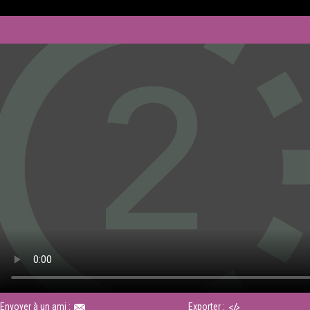
Envoyer à un ami :
Exporter :