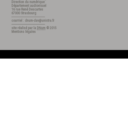
Direction du numérique
Département audiovisuel
16 rue René Descartes
67000 Strasbourg
---------------------------------------
courriel : dnum-dav@unistra.fr
---------------------------------------
site réalisé par la
DNum
© 2015
Mentions légales