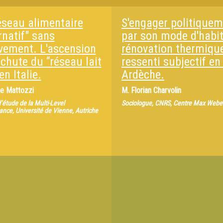
éseau alimentaire
S'engager politique
rnatif" sans
par son mode d'habit
ement. L'ascension
rénovation thermique
 chute du “réseau lait
ressenti subjectif en
en Italie.
Ardèche.
se Mattozzi
M.
Florian Charvolin
d’étude de la Multi-Level
Sociologue, CNRS, Centre Max Weber
nce, Université de Vienne, Autriche