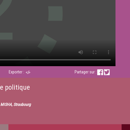
Exporter :
Partager sur :
le politique
- MISHA, Strasbourg