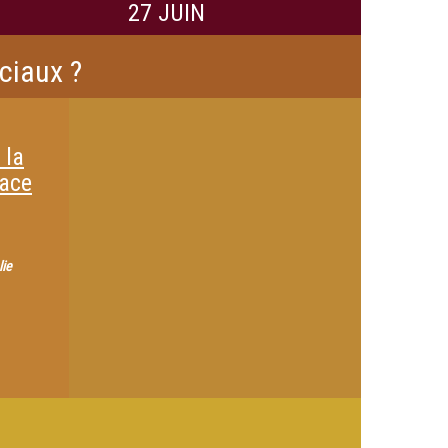
27 JUIN
ociaux ?
 la
pace
lie