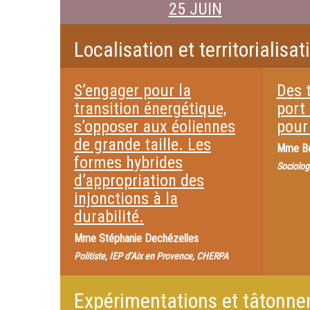
25 JUIN
Localisation et territorialis
S’engager pour la
Des 
transition énergétique,
port 
s’opposer aux éoliennes
pour
de grande taille. Les
Mme
B
formes hybrides
Sociolog
d’appropriation des
injonctions à la
durabilité.
Mme
Stéphanie Dechézelles
Politiste, IEP d’Aix en Provence, CHERPA
Expérimentations et tâtonne