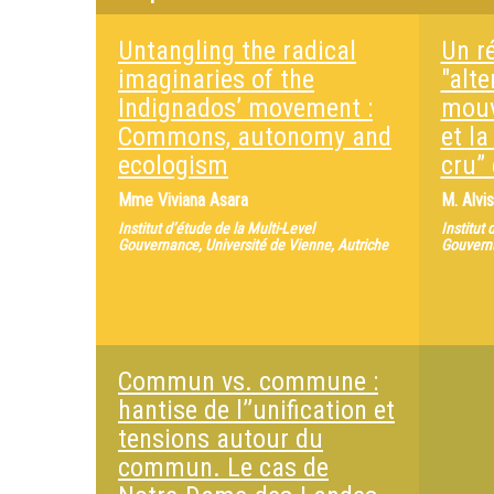
Untangling the radical
Un r
imaginaries of the
"alte
Indignados’ movement :
mouv
Commons, autonomy and
et la
ecologism
cru” 
Mme
Viviana Asara
M.
Alvi
Institut d’étude de la Multi-Level
Institut 
Gouvernance, Université de Vienne, Autriche
Gouverna
Commun vs. commune :
hantise de l’’unification et
tensions autour du
commun. Le cas de