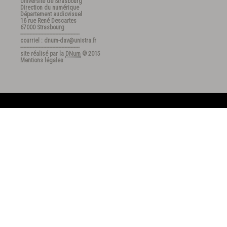
Université de Strasbourg
Direction du numérique
Département audiovisuel
16 rue René Descartes
67000 Strasbourg
---------------------------------------
courriel : dnum-dav@unistra.fr
---------------------------------------
site réalisé par la
DNum
© 2015
Mentions légales