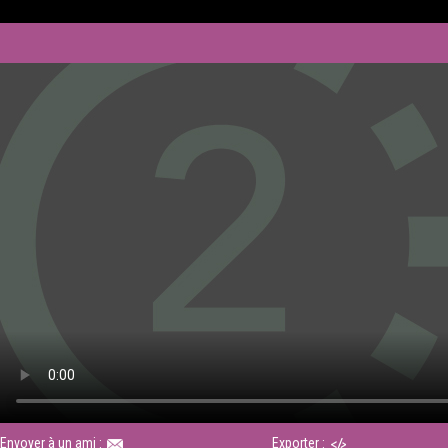
Envoyer à un ami :
Exporter :