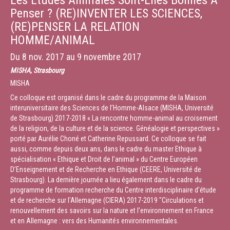
Les Études Animales Sont-Elles Bonnes A
Ainsi, les théories postcoloniales ont, semblerait-il, nettement infléchi
Penser ? (RE)INVENTER LES SCIENCES,
les études animales, notamment par l’importance accordée aux notions
(RE)PENSER LA RELATION
d’hybridité, de mimicry et de coagency. À leur instar, les études animales
visent à interpeller le fonds de pensée occidental – en remettant en
HOMME/ANIMAL
question la place centrale de l’humanisme par exemple – et peuvent de
Du
8 nov. 2017
au
9 novembre 2017
ce fait être saisies comme un combat politique. Dénier la place centrale
à l’humain et le considérer comme simple partie du grand Tout du vivant
MISHA, Strasbourg
implique un questionnement quant à l’impact biopolitique d’une telle
MISHA
entreprise, destinée à établir de « nouvelles règles pour le parc humain »
(Sloterdjik).
Ce colloque est organisé dans le cadre du programme de la Maison
interuniversitaire des Sciences de l’Homme-Alsace (MISHA, Université
modération: Isabel Irribaren et Catherine Répussard
de Strasbourg) 2017-2018 « La rencontre homme-animal au croisement
Durée :
27:14
de la religion, de la culture et de la science. Généalogie et perspectives »
porté par Aurélie Choné et Catherine Repussard. Ce colloque se fait
aussi, comme depuis deux ans, dans le cadre du master Ethique à
spécialisation « Ethique et Droit de l’animal » du Centre Européen
D’Enseignement et de Recherche en Ethique (CEERE, Université de
Strasbourg). La dernière journée a lieu également dans le cadre du
programme de formation recherche du Centre interdisciplinaire d'étude
et de recherche sur l'Allemagne (CIERA) 2017-2019 "Circulations et
renouvellement des savoirs sur la nature et l’environnement en France
et en Allemagne : vers des Humanités environnementales.