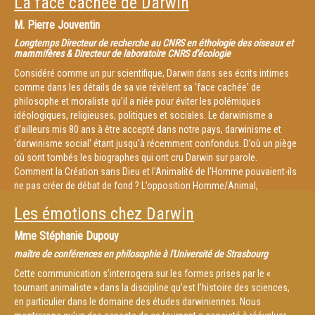
La face cachée de Darwin
M.
Pierre Jouventin
Longtemps Directeur de recherche au CNRS en éthologie des oiseaux et
mammifères & Directeur de laboratoire CNRS d'écologie
Considéré comme un pur scientifique, Darwin dans ses écrits intimes
comme dans les détails de sa vie révèlent sa ‘face cachée' de
philosophe et moraliste qu’il a niée pour éviter les polémiques
idéologiques, religieuses, politiques et sociales. Le darwinisme a
d’ailleurs mis 80 ans à être accepté dans notre pays, darwinisme et
'darwinisme social' étant jusqu’à récemment confondus. D’où un piège
où sont tombés les biographes qui ont cru Darwin sur parole.
Comment la Création sans Dieu et l'Animalité de l'Homme pouvaient-ils
ne pas créer de débat de fond ? L’opposition Homme/Animal,
Nature/Culture, Inné/Acquis, qui constitue dans une bonne mesure la
Les émotions chez Darwin
base de la culture occidentale, se révèle aujourd’hui artificielle. Une
révolution conceptuelle est en cours qui s’appuie sur les avancées
Mme
Stéphanie Dupouy
scientifiques les plus récentes en éthologie, écologie, épigénétique,
maître de conférences en philosophie à l'Université de Strasbourg
préhistoire et paléoanthropologie. Nous commençons seulement à
découvrir la face cachée de Darwin, comme par exemple cette
Cette communication s’interrogera sur les formes prises par le «
affirmation qui parait celle d’un vegan d’aujourd’hui : « Les animaux, dont
tournant animaliste » dans la discipline qu’est l’histoire des sciences,
nous avons fait nos esclaves, nous n’aimons pas les considérer
en particulier dans le domaine des études darwiniennes. Nous
comme nos égaux » (Notebook B,Ed.van Wyhe,1838)