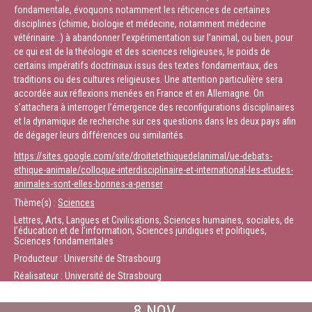
fondamentale, évoquons notamment les réticences de certaines
disciplines (chimie, biologie et médecine, notamment médecine
vétérinaire…) à abandonner l’expérimentation sur l’animal, ou bien, pour
ce qui est de la théologie et des sciences religieuses, le poids de
certains impératifs doctrinaux issus des textes fondamentaux, des
traditions ou des cultures religieuses. Une attention particulière sera
accordée aux réflexions menées en France et en Allemagne. On
s’attachera à interroger l’émergence des reconfigurations disciplinaires
et la dynamique de recherche sur ces questions dans les deux pays afin
de dégager leurs différences ou similarités.
https://sites.google.com/site/droitetethiquedelanimal/ue-debats-
ethique-animale/colloque-interdisciplinaire-et-international-les-etudes-
animales-sont-elles-bonnes-a-penser
Thème(s) :
Sciences
Lettres, Arts, Langues et Civilisations, Sciences humaines, sociales, de
l’éducation et de l’information, Sciences juridiques et politiques,
Sciences fondamentales
Producteur : Université de Strasbourg
Réalisateur : Université de Strasbourg
8 NOV.