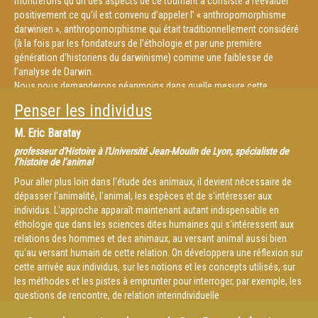
montrerons qu’un des aspects de ce tournant a consisté à réévaluer
positivement ce qu’il est convenu d’appeler l’ « anthropomorphisme
La revue 'Sciences et Avenir' a classé 'La face cachée de Darwin' parmi
darwinien », anthropomorphisme qui était traditionnellement considéré
les sept meilleurs livres de l'année 2014 :
(à la fois par les fondateurs de l’éthologie et par une première
http://www.sciencesetavenir.fr/a-voir-a-faire/20141223.OBS8588/7-
génération d’historiens du darwinisme) comme une faiblesse de
livres-parmi-les-meilleurs-de-l-annee-2014.html
l’analyse de Darwin.
Nous nous demanderons néanmoins dans quelle mesure cette
valorisation de l’anthropomorphisme chez Darwin n’a pas aussi
Penser les individus
contribué à occulter d’autres dimensions, plus riches mais plus
difficiles à penser, de la pensée darwinienne de l’animalité. En effet, il
M.
Eric Baratay
est possible de montrer que Darwin n’a pas seulement cherché à
professeur d'Histoire à l'Université Jean-Moulin de Lyon, spécialiste de
affirmer la continuité de l’animal et de l’homme, mais aussi à dépasser
l’histoire de l’animal
une certaine forme d’anthropocentrisme en s’attachant à observer
Pour aller plus loin dans l'étude des animaux, il devient nécessaire de
l’originalité des vies animales. Notre communication s’intéressera donc
dépasser l'animalité, l'animal, les espèces et de s'intéresser aux
aux tensions entre ces deux aspects de l’œuvre de Darwin, et à ces
individus. L'approche apparaît maintenant autant indispensable en
deux formes possibles (partiellement divergentes) du tournant
éthologie que dans les sciences dites humaines qui s'intéressent aux
animaliste dans la lecture de l’œuvre darwinienne : la promotion de
relations des hommes et des animaux, au versant animal aussi bien
l’anthropomorphisme ou le rejet de l’anthropocentrisme.
qu'au versant humain de cette relation. On développera une réflexion sur
cette arrivée aux individus, sur les notions et les concepts utilisés, sur
les méthodes et les pistes à emprunter pour interroger, par exemple, les
questions de rencontre, de relation interindividuelle