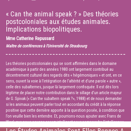
« Can the animal speak ? » Des théories
postcoloniales aux études animales.
Implications biopolitiques.
Mme
Catherine Repussard
Maître de conférences à l'Université de Strasbourg
Les théories postcoloniales qui se sont affirmées dans le domaine
académique à partir des années 1980 ont largement contribué au
décentrement culturel des regards dits « hégémoniques » et ont, en ce
sens, ouvert la voie à l’intégration de l’altérité et d’une parole « autre »,
celle des subalternes, jusque là largement confisquée. Il est dès lors
légitime de placer notre contribution dans le sillage d’un article majeur
de G. Spivak (« Can the subaltern speak ?», 1988) et de nous demander
si les animaux peuvent parler tout en accordant du crédit à la réponse
positive que cette dernière apporte à la question posée, à condition que
l’on veuille bien les entendre. Et, pourrions-nous ajouter avec Frans de
Waal, que nous soyons assez intelligent pour comprendre l’intelligence
des animaux.