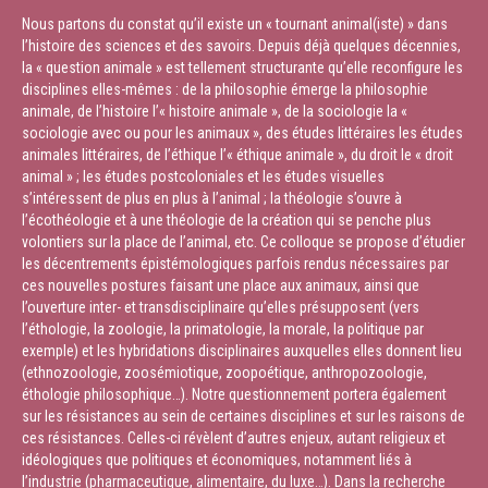
Nous partons du constat qu’il existe un « tournant animal(iste) » dans
l’histoire des sciences et des savoirs. Depuis déjà quelques décennies,
la « question animale » est tellement structurante qu’elle reconfigure les
disciplines elles-mêmes : de la philosophie émerge la philosophie
animale, de l’histoire l’« histoire animale », de la sociologie la «
sociologie avec ou pour les animaux », des études littéraires les études
animales littéraires, de l’éthique l’« éthique animale », du droit le « droit
animal » ; les études postcoloniales et les études visuelles
s’intéressent de plus en plus à l’animal ; la théologie s’ouvre à
l’écothéologie et à une théologie de la création qui se penche plus
volontiers sur la place de l’animal, etc. Ce colloque se propose d’étudier
les décentrements épistémologiques parfois rendus nécessaires par
ces nouvelles postures faisant une place aux animaux, ainsi que
l’ouverture inter- et transdisciplinaire qu’elles présupposent (vers
l’éthologie, la zoologie, la primatologie, la morale, la politique par
exemple) et les hybridations disciplinaires auxquelles elles donnent lieu
(ethnozoologie, zoosémiotique, zoopoétique, anthropozoologie,
éthologie philosophique…). Notre questionnement portera également
sur les résistances au sein de certaines disciplines et sur les raisons de
ces résistances. Celles-ci révèlent d’autres enjeux, autant religieux et
idéologiques que politiques et économiques, notamment liés à
l’industrie (pharmaceutique, alimentaire, du luxe…). Dans la recherche