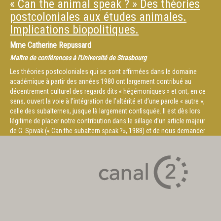
« Can the animal speak ? » Des théories
postcoloniales aux études animales.
Implications biopolitiques.
Mme
Catherine Repussard
Maître de conférences à l'Université de Strasbourg
Les théories postcoloniales qui se sont affirmées dans le domaine
académique à partir des années 1980 ont largement contribué au
décentrement culturel des regards dits « hégémoniques » et ont, en ce
sens, ouvert la voie à l’intégration de l’altérité et d’une parole « autre »,
celle des subalternes, jusque là largement confisquée. Il est dès lors
légitime de placer notre contribution dans le sillage d’un article majeur
de G. Spivak (« Can the subaltern speak ?», 1988) et de nous demander
si les animaux peuvent parler tout en accordant du crédit à la réponse
positive que cette dernière apporte à la question posée, à condition que
l’on veuille bien les entendre. Et, pourrions-nous ajouter avec Frans de
Waal, que nous soyons assez intelligent pour comprendre l’intelligence
des animaux.
Ainsi, les théories postcoloniales ont, semblerait-il, nettement infléchi
les études animales, notamment par l’importance accordée aux notions
d’hybridité, de mimicry et de coagency. À leur instar, les études animales
visent à interpeller le fonds de pensée occidental – en remettant en