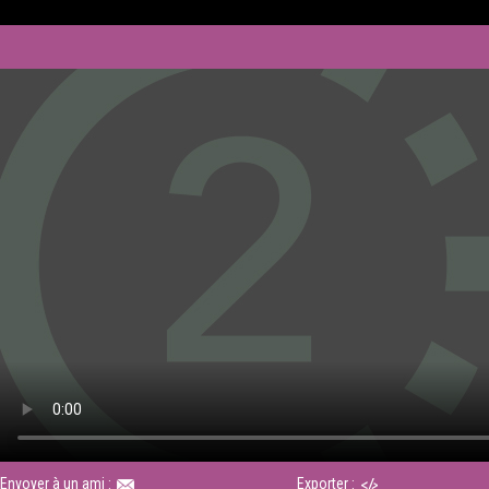
Envoyer à un ami :
Exporter :