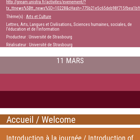
http://gream.unistra.fr/activites/evenement/?
tx_ttnews%5Btt_news%5D=10228&cHash=775b21e5c65deb98f715fbea1bf
Thème(s) :
Arts et Culture
Lettres, Arts, Langues et Civilisations, Sciences humaines, sociales, de
l’éducation et de l’information
Producteur : Université de Strasbourg
Réalisateur : Université de Strasbourg
11 MARS
Accueil / Welcome
Introduction à la journée / Introduction of