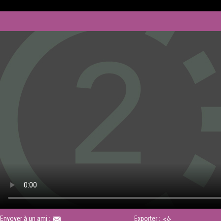
Envoyer à un ami :
Exporter :