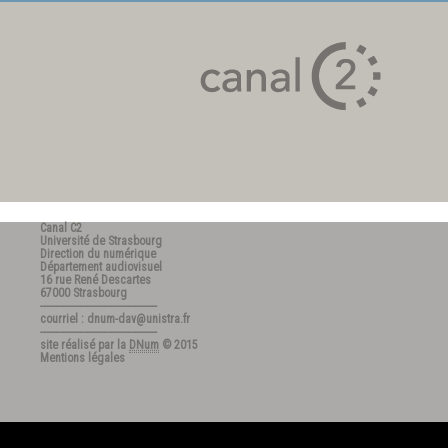
Canal C2
Université de Strasbourg
Direction du numérique
Département audiovisuel
16 rue René Descartes
67000 Strasbourg
---------------------------------------
courriel : dnum-dav@unistra.fr
---------------------------------------
site réalisé par la
DNum
© 2015
Mentions légales