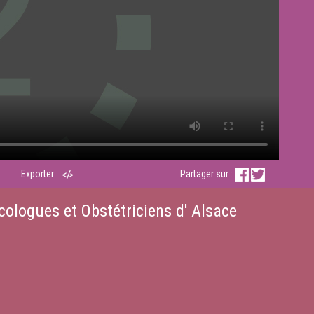
Exporter :
Partager sur :
ologues et Obstétriciens d' Alsace