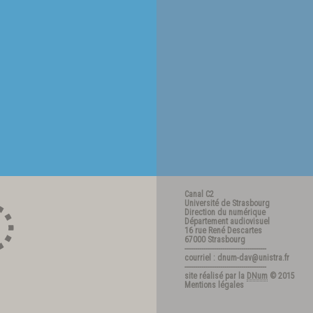
Canal C2
Université de Strasbourg
Direction du numérique
Département audiovisuel
16 rue René Descartes
67000 Strasbourg
---------------------------------------
courriel : dnum-dav@unistra.fr
---------------------------------------
site réalisé par la
DNum
© 2015
Mentions légales