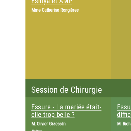
Esmya et AMP
Mme
Catherine Rongières
Session de Chirurgie
Essure - La mariée était-
Essu
elle trop belle ?
diffi
M.
Olivier Graesslin
M.
Rich