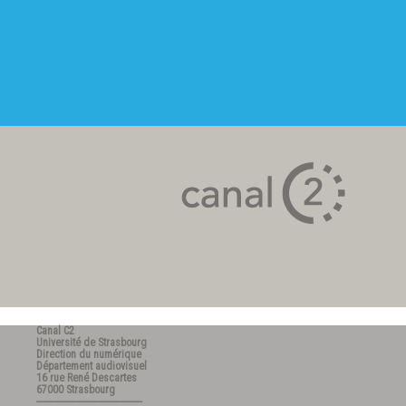
Canal C2
Université de Strasbourg
Direction du numérique
Département audiovisuel
16 rue René Descartes
67000 Strasbourg
---------------------------------------