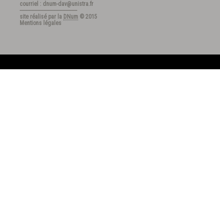
courriel : dnum-dav@unistra.fr
---------------------------------------
site réalisé par la
DNum
© 2015
Mentions légales