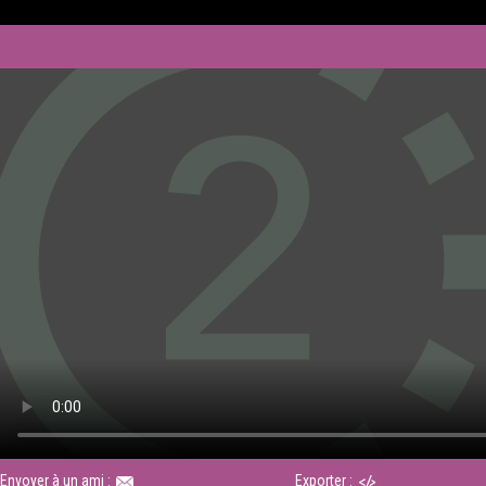
Envoyer à un ami :
Exporter :