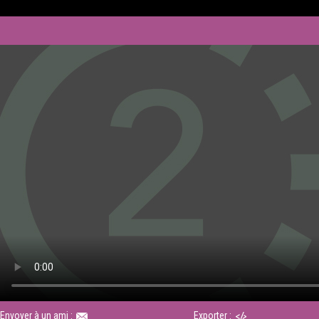
Envoyer à un ami :
Exporter :