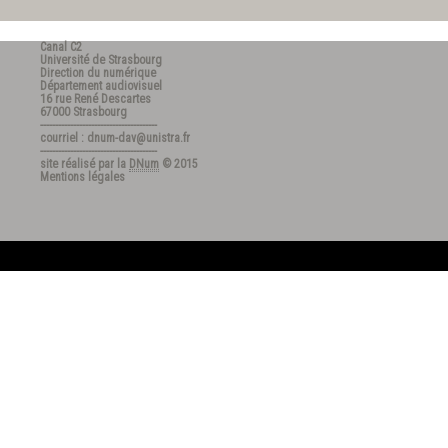
Canal C2
Université de Strasbourg
Direction du numérique
Département audiovisuel
16 rue René Descartes
67000 Strasbourg
---------------------------------------
courriel : dnum-dav@unistra.fr
---------------------------------------
site réalisé par la
DNum
© 2015
Mentions légales