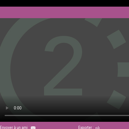
Envoyer à un ami :
Exporter :