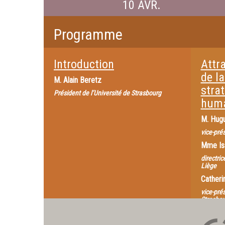
10 AVR.
Programme
Introduction
Attra
de la
M.
Alain Beretz
stra
Président de l’Université de Strasbourg
huma
M.
Hugu
vice-pré
Mme
Is
directric
Liège
Catheri
vice-pré
Strasbou
Emploi e
stratégie