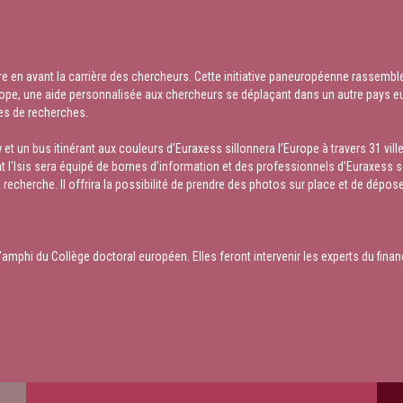
re en avant la carrière des chercheurs. Cette initiative paneuropéenne rassemb
urope, une aide personnalisée aux chercheurs se déplaçant dans un autre pays 
es de recherches.
un bus itinérant aux couleurs d’Euraxess sillonnera l’Europe à travers 31 ville
ant l'Isis sera équipé de bornes d’information et des professionnels d’Euraxess 
 recherche. Il offrira la possibilité de prendre des photos sur place et de dépos
l’amphi du Collège doctoral européen. Elles feront intervenir les experts du fi