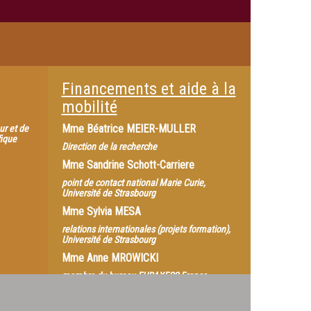
Financements et aide à la
mobilité
Mme
Béatrice MEIER-MULLER
ur et de
fique
Direction de la recherche
Mme
Sandrine Schott-Carriere
point de contact national Marie Curie,
Université de Strasbourg
Mme
Sylvia MESA
relations internationales (projets formation),
Université de Strasbourg
Mme
Anne MROWICKI
membre du bureau EURAXESS France,
Université de Lorraine
Pr.
Nicolas GIUSEPPONE