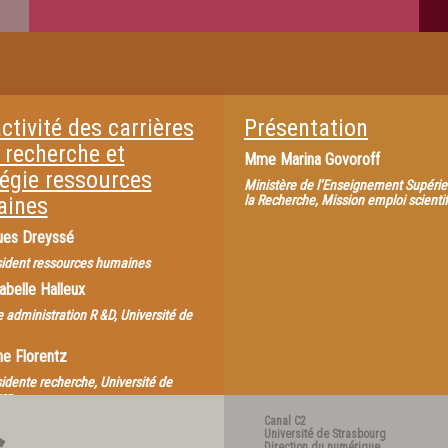
ctivité des carrières
Présentation
 recherche et
Mme
Marina Govoroff
tégie ressources
Ministère de l’Enseignement Supérie
ines
la Recherche, Mission emploi scienti
es Dreyssé
sident ressources humaines
abelle Halleux
e administration R &D, Université de
ne Florentz
sidente recherche, Université de
rg
Canal C2
t carrière des chercheurs, quelle
Université de Strasbourg
 pour attirer les scientifiques ?
Direction du numérique