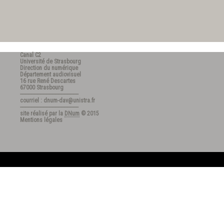
Canal C2
Université de Strasbourg
Direction du numérique
Département audiovisuel
16 rue René Descartes
67000 Strasbourg
---------------------------------------
courriel : dnum-dav@unistra.fr
---------------------------------------
site réalisé par la
DNum
© 2015
Mentions légales