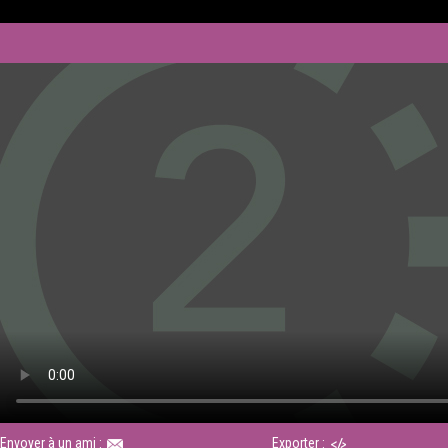
Envoyer à un ami :
Exporter :