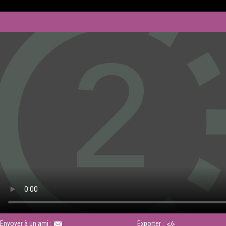
Envoyer à un ami :
Exporter :