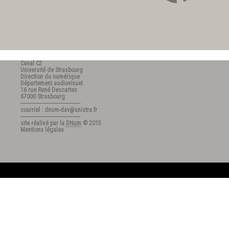
Canal C2
Université de Strasbourg
Direction du numérique
Département audiovisuel
16 rue René Descartes
67000 Strasbourg
---------------------------------------
courriel : dnum-dav@unistra.fr
---------------------------------------
site réalisé par la
DNum
© 2015
Mentions légales