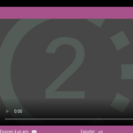
Envoyer à un ami :
Exporter :