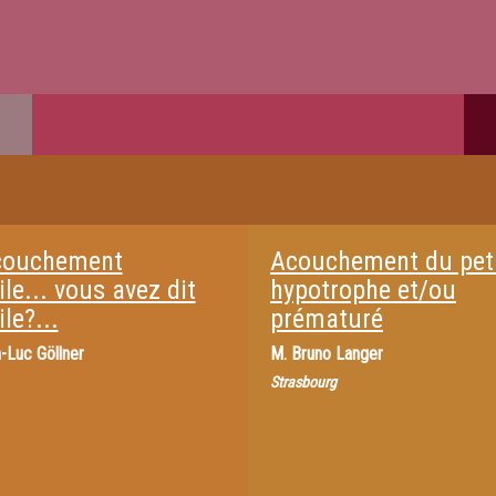
couchement
Acouchement du peti
cile... vous avez dit
hypotrophe et/ou
ile?...
prématuré
-Luc Göllner
M.
Bruno Langer
Strasbourg