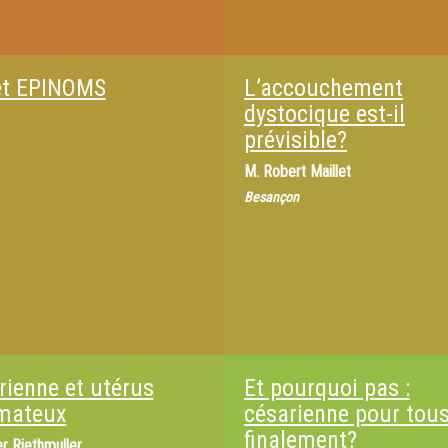
et EPINOMS
L’accouchement
dystocique est-il
prévisible?
M.
Robert Maillet
Besançon
rienne et utérus
Et pourquoi pas :
mateux
césarienne pour tous
finalement?
er Riethmuller