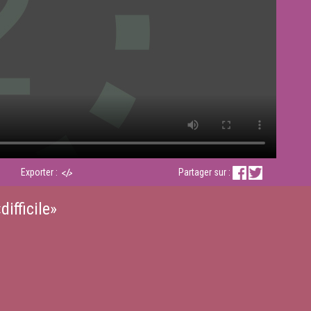
Exporter :
Partager sur :
ifficile»