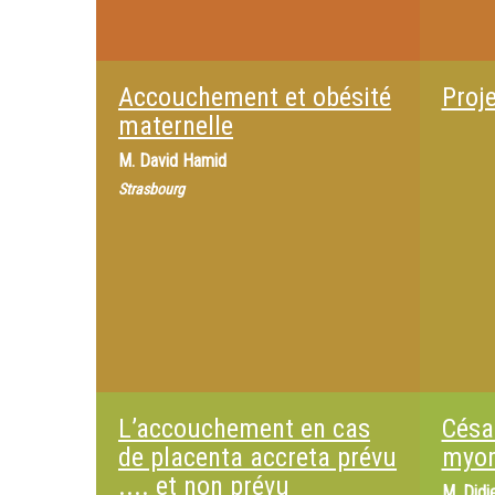
Accouchement et obésité
Proj
maternelle
M.
David Hamid
Strasbourg
L’accouchement en cas
Césa
de placenta accreta prévu
myo
.... et non prévu
M.
Didi