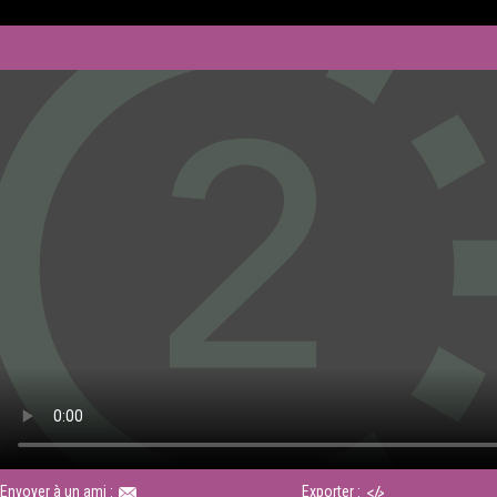
Envoyer à un ami :
Exporter :