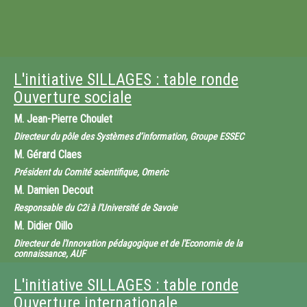
L'initiative SILLAGES : table ronde
Ouverture sociale
M.
Jean-Pierre Choulet
Directeur du pôle des Systèmes d’information, Groupe ESSEC
M.
Gérard Claes
Président du Comité scientifique, Omeric
M.
Damien Decout
Responsable du C2i à l'Université de Savoie
M.
Didier Oillo
Directeur de l'Innovation pédagogique et de l'Economie de la
connaissance, AUF
Mme
Christine Vanoirbeek
L'initiative SILLAGES : table ronde
Directrice du MEDIA Research Group, EPFL (Suisse)
Ouverture internationale