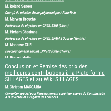
Mme
Monique VINDEVOGHEL
M.
Roland Seneor
Secrétaire générale, Université des sciences en ligne UNISCIEL
Chargé de mission, Ecole polytechnique / ParisTech
animée par Jean-Pierre CHOULET, Directeur du pôle des Systèmes
d’information, Groupe ESSEC
M.
Marwan Brouche
Professeur de physique en CPGE, ESIB (Liban)
M.
Hichem Chaabane
Professeur de physique en CPGE, EPAM à Sousse (Tunisie)
M.
Alphonse GUEI
Directeur général adjoint, INP-HB (Côte d'Ivoire)
M.
Richard Hotte
Directeur du LICEF, Téléuq (Canada)
Conclusion et Remise des prix des
M.
Mohamadou Arabani Saibou
meilleures contributions à la Plate-forme
Directeur général, ESMT Dakar (Sénégal)
SILLAGES et au Wiki SILLAGES
animée par Roland SENEOR, Chargé de mission, Ecole polytechnique /
M.
Christian MARGARIA
ParisTech
Conseiller spécial pour l’enseignement supérieur auprès du Commissaire
à la diversité et à l’égalité des chances