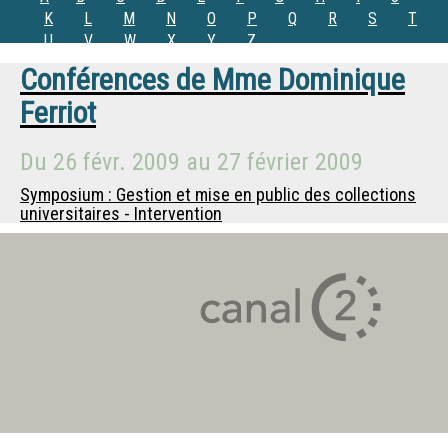
K
L
M
N
O
P
Q
R
S
T
U
V
W
X
Y
Z
Conférences de
Mme
Dominique
Ferriot
Du
26 févr. 2009
au
27 février 2009
Symposium : Gestion et mise en public des collections
universitaires - Intervention