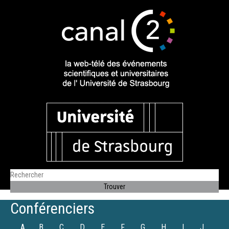
Conférenciers
A
B
C
D
E
F
G
H
I
J