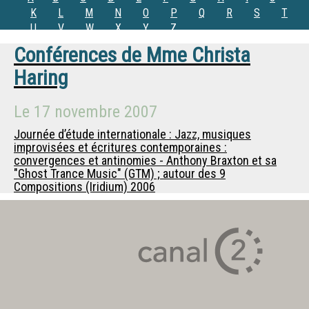
K
L
M
N
O
P
Q
R
S
T
U
V
W
X
Y
Z
Conférences de
Mme
Christa
Haring
Le
17 novembre 2007
Journée d’étude internationale : Jazz, musiques
improvisées et écritures contemporaines :
convergences et antinomies - Anthony Braxton et sa
"Ghost Trance Music" (GTM) ; autour des 9
Compositions (Iridium) 2006