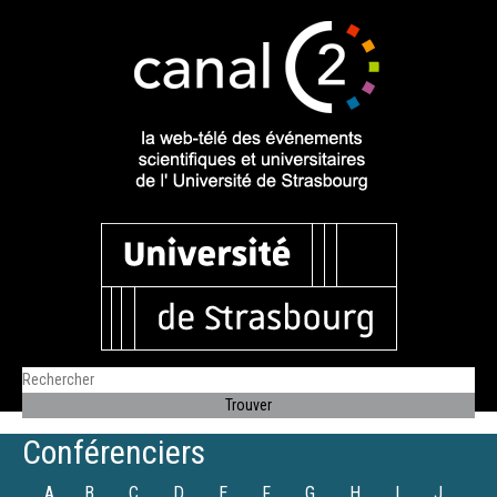
Conférenciers
A
B
C
D
E
F
G
H
I
J