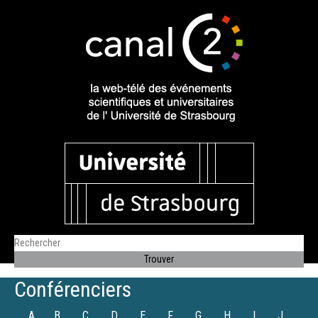
Conférenciers
A
B
C
D
E
F
G
H
I
J