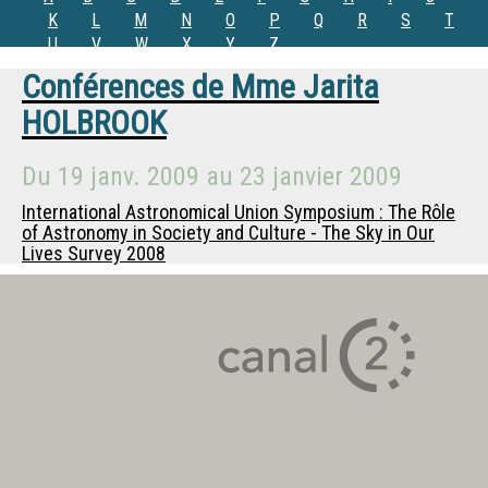
K
L
M
N
O
P
Q
R
S
T
U
V
W
X
Y
Z
Conférences de
Mme
Jarita
HOLBROOK
Du
19 janv. 2009
au
23 janvier 2009
International Astronomical Union Symposium : The Rôle
of Astronomy in Society and Culture - The Sky in Our
Lives Survey 2008