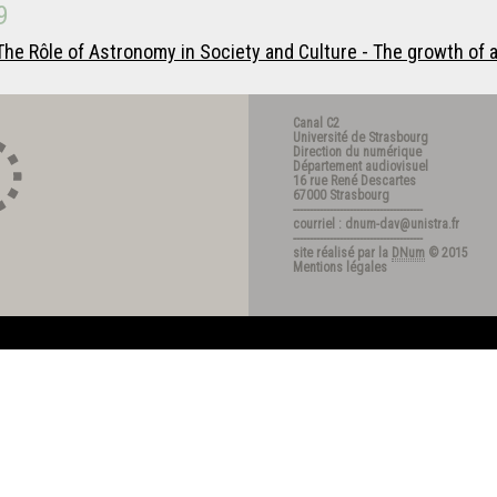
9
he Rôle of Astronomy in Society and Culture - The growth of a
Canal C2
Université de Strasbourg
Direction du numérique
Département audiovisuel
16 rue René Descartes
67000 Strasbourg
---------------------------------------
courriel : dnum-dav@unistra.fr
---------------------------------------
site réalisé par la
DNum
© 2015
Mentions légales