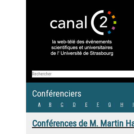
Conférenciers
A
B
C
D
E
F
G
H
I
Conférences de
M.
Martin Ha