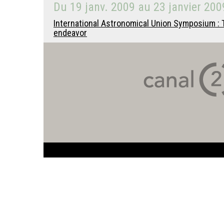
Du
19 janv. 2009
au
23 janvier 200
International Astronomical Union Symposium : T
endeavor