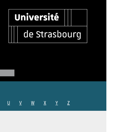
U
V
W
X
Y
Z