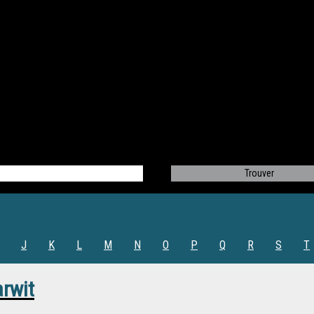
J
K
L
M
N
O
P
Q
R
S
T
rwit