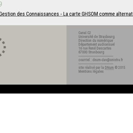
9
Gestion des Connaissances - La carte GHSOM comme alternative
Canal C2
Université de Strasbourg
Direction du numérique
Département audiovisuel
16 rue René Descartes
67000 Strasbourg
---------------------------------------
courriel : dnum-dav@unistra.fr
---------------------------------------
site réalisé par la
DNum
© 2015
Mentions légales