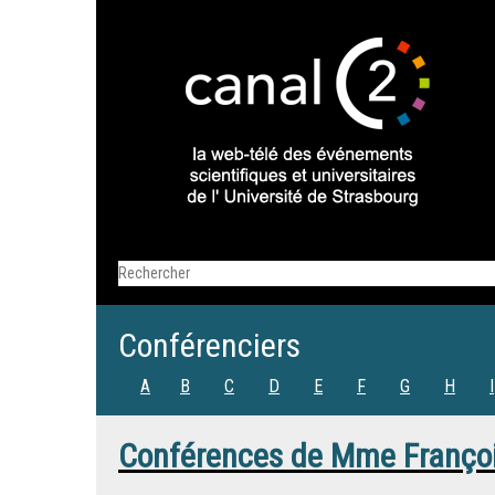
Conférenciers
A
B
C
D
E
F
G
H
I
Conférences de
Mme
Franço