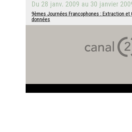
Du
28 janv. 2009
au
30 janvier 200
9èmes Journées Francophones : Extraction et 
données