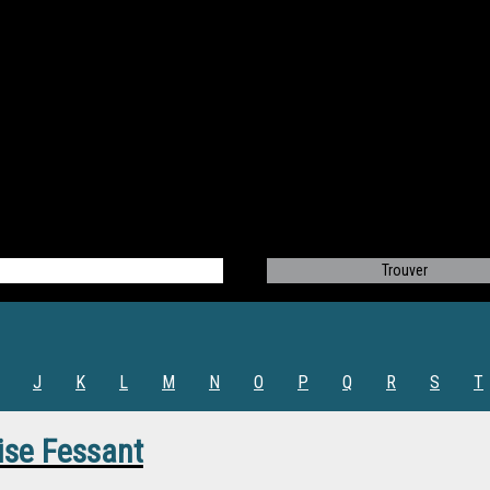
J
K
L
M
N
O
P
Q
R
S
T
ise Fessant