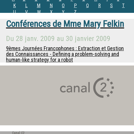
K
L
M
N
O
P
Q
R
S
T
U
V
W
X
Y
Z
Conférences de
Mme
Mary Felkin
Du
28 janv. 2009
au
30 janvier 2009
9èmes Journées Francophones : Extraction et Gestion
des Connaissances - Defining a problem-solving and
human-like strategy for a robot
Canal C2