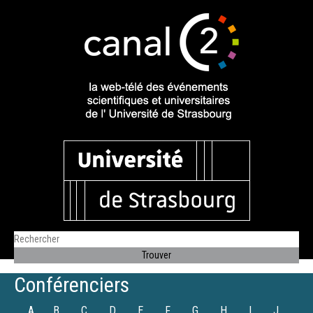
Conférenciers
A
B
C
D
E
F
G
H
I
J