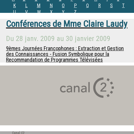
K
L
M
N
O
P
Q
R
S
T
U
V
W
X
Y
Z
Conférences de
Mme
Claire Laudy
Du
28 janv. 2009
au
30 janvier 2009
9èmes Journées Francophones : Extraction et Gestion
des Connaissances - Fusion Symbolique pour la
Recommandation de Programmes Télévisées
Canal C2