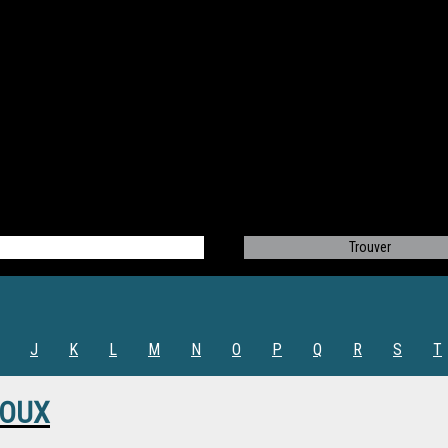
J
K
L
M
N
O
P
Q
R
S
T
ROUX