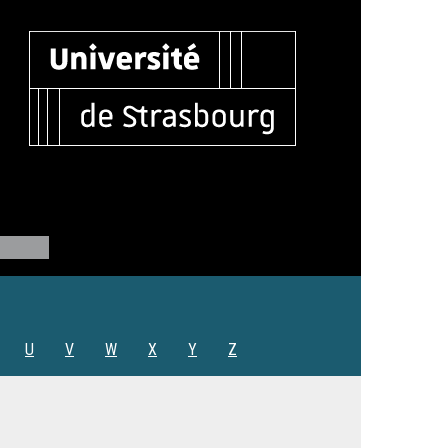
U
V
W
X
Y
Z