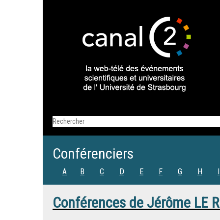
Conférenciers
A
B
C
D
E
F
G
H
I
Conférences de
Jérôme LE 