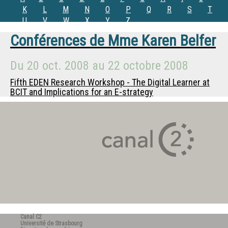
K
L
M
N
O
P
Q
R
S
T
U
V
W
X
Y
Z
Conférences de
Mme
Karen Belfer
Du
20 oct. 2008
au
22 octobre 2008
Fifth EDEN Research Workshop - The Digital Learner at
BCIT and Implications for an E-strategy
Canal C2
Université de Strasbourg