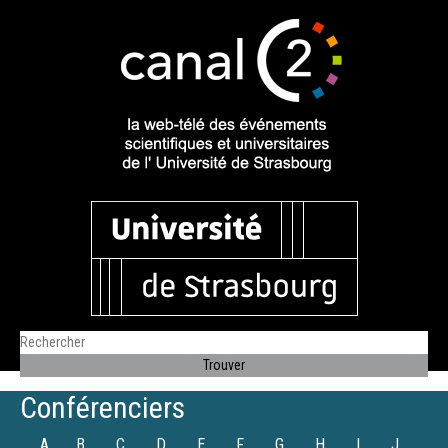
Conférenciers
A
B
C
D
E
F
G
H
I
J