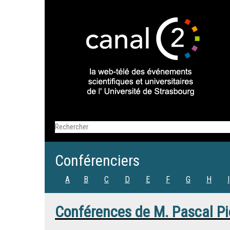
Conférenciers
A
B
C
D
E
F
G
H
I
Conférences de
M.
Pascal P