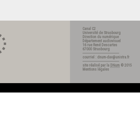
Canal C2
Université de Strasbourg
Direction du numérique
Département audiovisuel
16 rue René Descartes
67000 Strasbourg
---------------------------------------
courriel : dnum-dav@unistra.fr
---------------------------------------
site réalisé par la
DNum
© 2015
Mentions légales