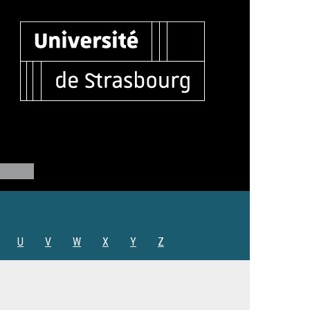
U
V
W
X
Y
Z