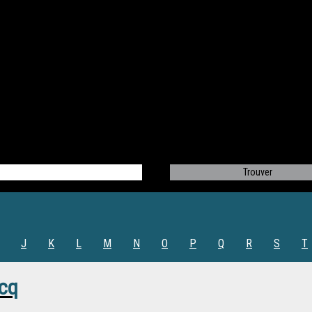
J
K
L
M
N
O
P
Q
R
S
T
icq