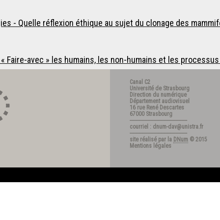
ies - Quelle réflexion éthique au sujet du clonage des mammif
 - « Faire-avec » les humains, les non-humains et les processus
Canal C2
Université de Strasbourg
Direction du numérique
Département audiovisuel
16 rue René Descartes
67000 Strasbourg
---------------------------------------
courriel : dnum-dav@unistra.fr
---------------------------------------
site réalisé par la
DNum
© 2015
Mentions légales