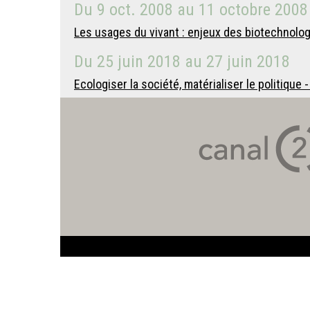
Du
9 oct. 2008
au
11 octobre 2008
Les usages du vivant : enjeux des biotechnolog
Du
25 juin 2018
au
27 juin 2018
Ecologiser la société, matérialiser le politique