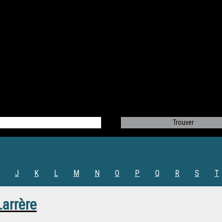
J
K
L
M
N
O
P
Q
R
S
T
arrère