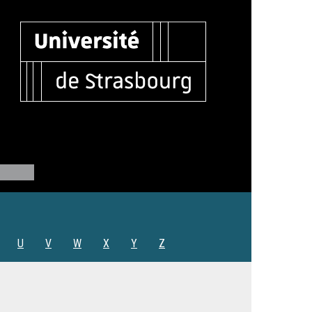
U
V
W
X
Y
Z