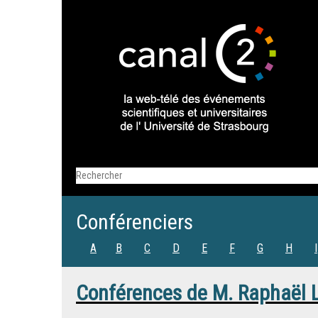
Conférenciers
A
B
C
D
E
F
G
H
I
Conférences de
M.
Raphaël L