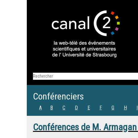
Conférenciers
A
B
C
D
E
F
G
H
I
Conférences de
M.
Armagan 