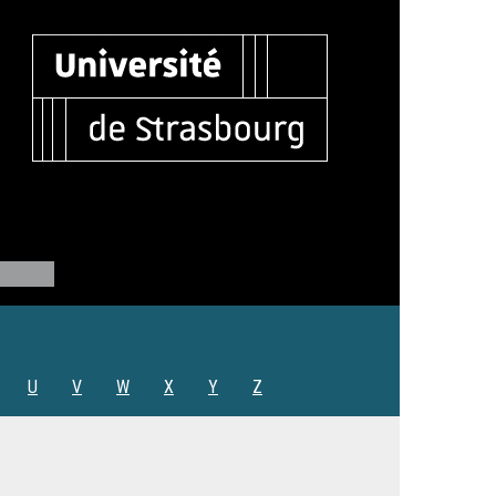
U
V
W
X
Y
Z