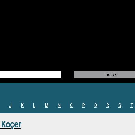
J
K
L
M
N
O
P
Q
R
S
T
Koçer