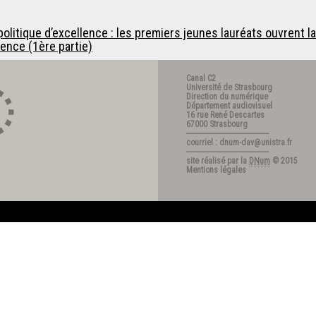
litique d’excellence : les premiers jeunes lauréats ouvrent la
ence (1ère partie)
Canal C2
Université de Strasbourg
Direction du numérique
Département audiovisuel
16 rue René Descartes
67000 Strasbourg
---------------------------------------
courriel : dnum-dav@unistra.fr
---------------------------------------
site réalisé par la
DNum
© 2015
Mentions légales