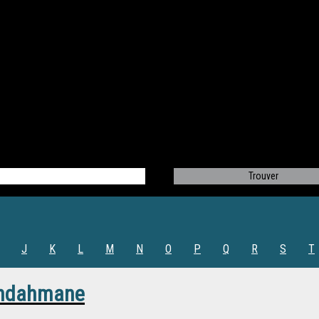
J
K
L
M
N
O
P
Q
R
S
T
endahmane