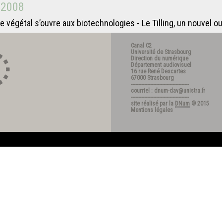
 2008
végétal s’ouvre aux biotechnologies - Le Tilling, un nouvel out
Canal C2
Université de Strasbourg
Direction du numérique
Département audiovisuel
16 rue René Descartes
67000 Strasbourg
---------------------------------------
courriel : dnum-dav@unistra.fr
---------------------------------------
site réalisé par la
DNum
© 2015
Mentions légales