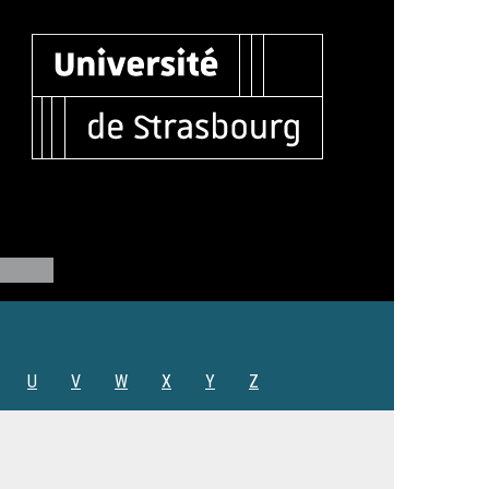
U
V
W
X
Y
Z