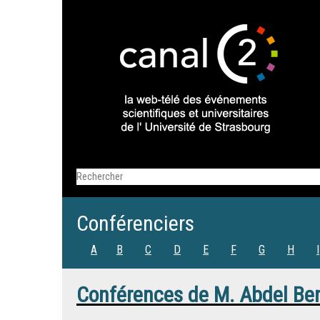
Conférenciers
A
B
C
D
E
F
G
H
I
Conférences de
M.
Abdel B