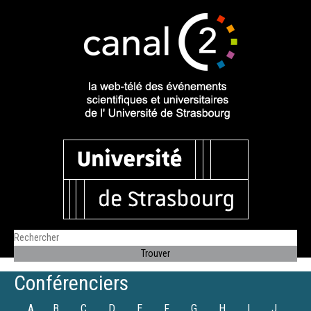
Conférenciers
A
B
C
D
E
F
G
H
I
J