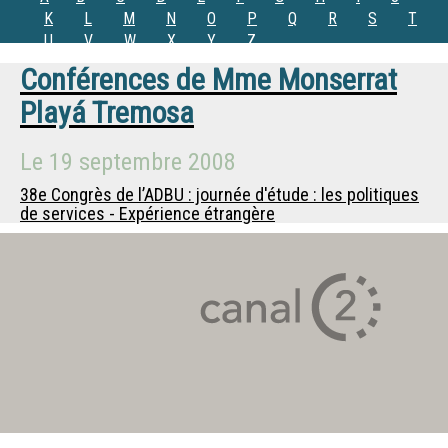
K
L
M
N
O
P
Q
R
S
T
U
V
W
X
Y
Z
Conférences de
Mme
Monserrat
Playá Tremosa
Le
19 septembre 2008
38e Congrès de l’ADBU : journée d'étude : les politiques
de services - Expérience étrangère