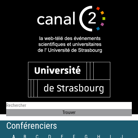
Conférenciers
A
B
C
D
E
F
G
H
I
J