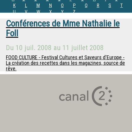
K
L
M
N
O
P
Q
R
S
T
U
V
W
X
Y
Z
Conférences de
Mme
Nathalie le
Foll
Du
10 juil. 2008
au
11 juillet 2008
FOOD CULTURE - Festival Cultures et Saveurs d'Europe -
La création des recettes dans les magazines, source de
rêve.