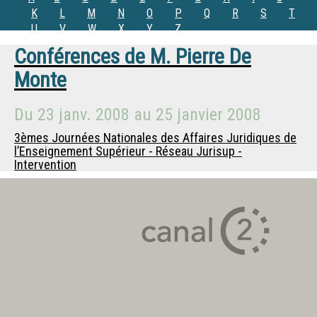
K
L
M
N
O
P
Q
R
S
T
U
V
W
X
Y
Z
Conférences de
M.
Pierre De
Monte
Du
23 janv. 2008
au
25 janvier 2008
3èmes Journées Nationales des Affaires Juridiques de
l’Enseignement Supérieur - Réseau Jurisup -
Intervention