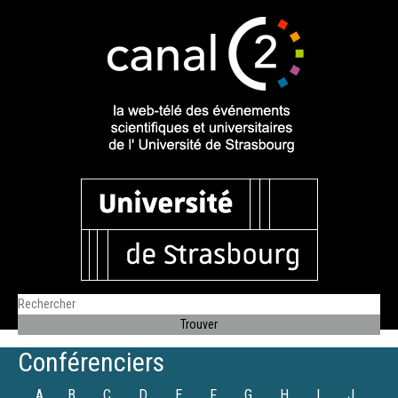
Conférenciers
A
B
C
D
E
F
G
H
I
J