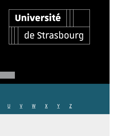
U
V
W
X
Y
Z