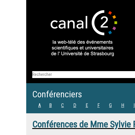
Conférenciers
A
B
C
D
E
F
G
H
I
Conférences de
Mme
Sylvie 