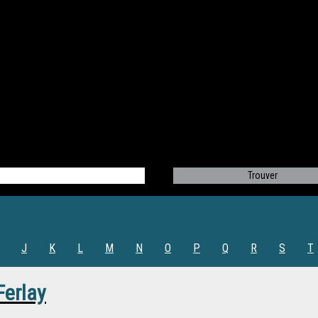
J
K
L
M
N
O
P
Q
R
S
T
Ferlay