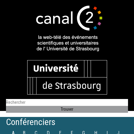
Conférenciers
A
B
C
D
E
F
G
H
I
J