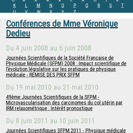
K
L
M
N
O
P
Q
R
S
T
U
V
W
X
Y
Z
Conférences de
Mme
Véronique
Dedieu
Du
4 juin 2008
au
6 juin 2008
Journées Scientifiques de la Société Française de
Physique Médicale (SFPM) 2008 : Impact scientifique de
l’évolution législative sur les pratiques de physique
médicale - REMISE DES PRIX SFPM
Du
19 mai 2010
au
21 mai 2010
49ème Journées Scientifiques de la SFPM -
Microvascularisation des carcinomes du col utérin par
IRM relaxométrique : Intérêt pronostique
Du
8 juin 2011
au
10 juin 2011
Journées Scientifiques SFPM 2011 - Physique médicale