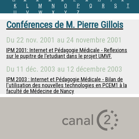
K
L
M
N
O
P
Q
R
S
T
U
V
W
X
Y
Z
Conférences de
M.
Pierre Gillois
Du
22 nov. 2001
au
24 novembre 2001
IPM 2001: Internet et Pédagogie Médicale - Reflexions
sur le pupitre de l'etudiant dans le projet UMVF.
Du
11 déc. 2003
au
12 décembre 2003
IPM 2003 : Internet et Pédagogie Médicale - Bilan de
l'utilisation des nouvelles technologies en PCEM1 à la
faculté de Médecine de Nancy