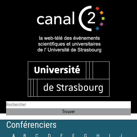
Conférenciers
A
B
C
D
E
F
G
H
I
J