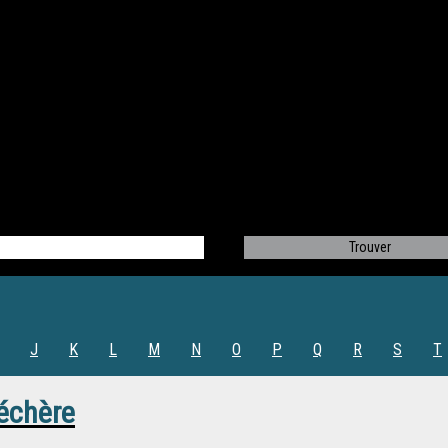
J
K
L
M
N
O
P
Q
R
S
T
échère