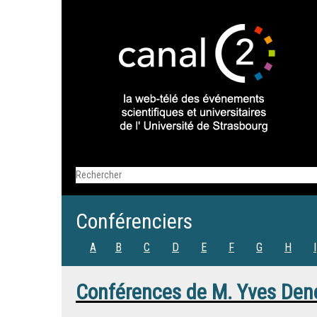
Conférenciers
A
B
C
D
E
F
G
H
I
Conférences de
M.
Yves Den