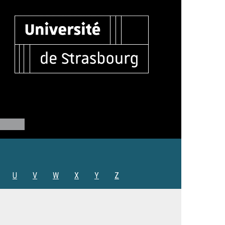
U
V
W
X
Y
Z