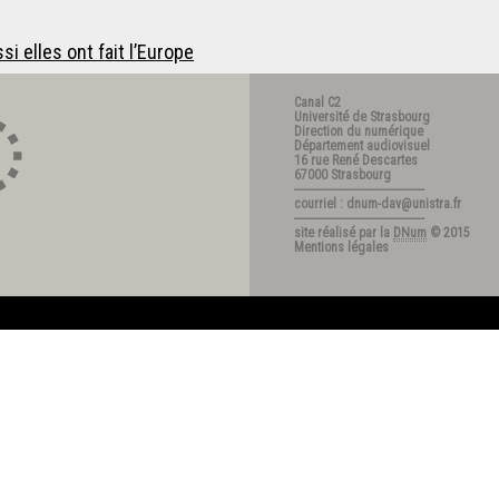
 elles ont fait l’Europe
Canal C2
Université de Strasbourg
Direction du numérique
Département audiovisuel
16 rue René Descartes
67000 Strasbourg
---------------------------------------
courriel : dnum-dav@unistra.fr
---------------------------------------
site réalisé par la
DNum
© 2015
Mentions légales