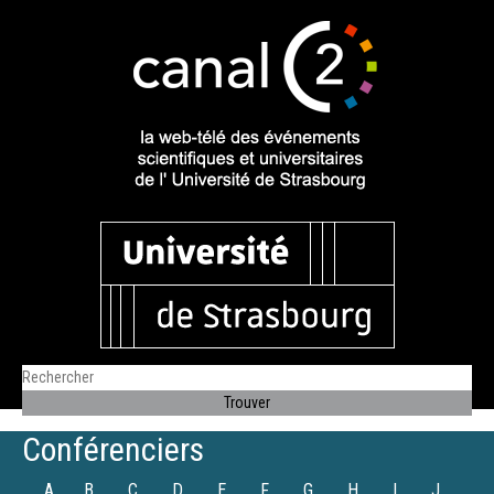
Conférenciers
A
B
C
D
E
F
G
H
I
J