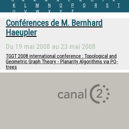
K
L
M
N
O
P
Q
R
S
T
U
V
W
X
Y
Z
Conférences de
M.
Bernhard
Haeupler
Du
19 mai 2008
au
23 mai 2008
TGGT 2008 international conference : Topological and
Geometric Graph Theory - Planarity Algorithms via PQ-
trees