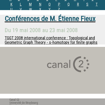
K
L
M
N
O
P
Q
R
S
T
U
V
W
X
Y
Z
Conférences de
M.
Étienne Fieux
Du
19 mai 2008
au
23 mai 2008
TGGT 2008 international conference : Topological and
Geometric Graph Theory - s-homotopy for finite graphs
Canal C2
Université de Strasbourg