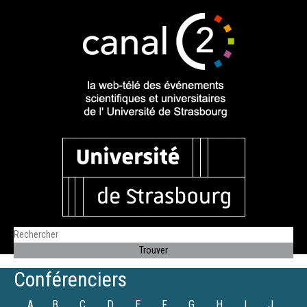
Conférenciers
A
B
C
D
E
F
G
H
I
J