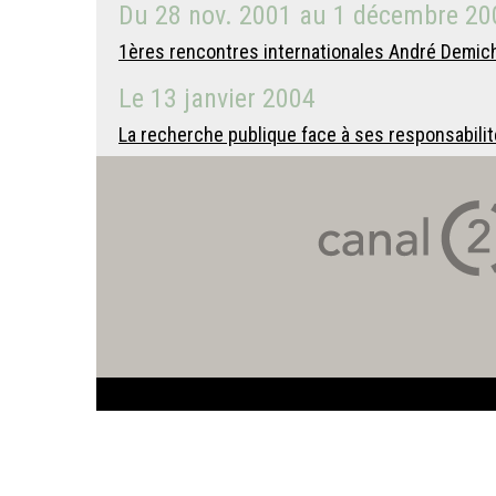
Du
28 nov. 2001
au
1 décembre 20
1ères rencontres internationales André Demich
Le
13 janvier 2004
La recherche publique face à ses responsabilit