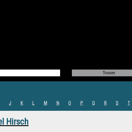
J
K
L
M
N
O
P
Q
R
S
T
 Hirsch