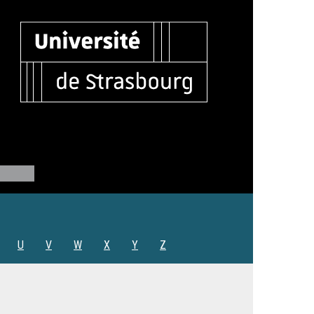
U
V
W
X
Y
Z