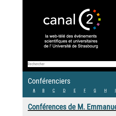
Conférenciers
A
B
C
D
E
F
G
H
I
Conférences de
M.
Emmanuel