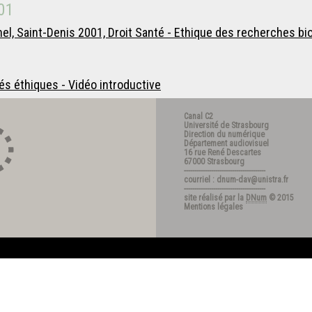
01
el, Saint-Denis 2001, Droit Santé - Ethique des recherches 
és éthiques - Vidéo introductive
Canal C2
Université de Strasbourg
Direction du numérique
Département audiovisuel
16 rue René Descartes
67000 Strasbourg
---------------------------------------
courriel : dnum-dav@unistra.fr
---------------------------------------
site réalisé par la
DNum
© 2015
Mentions légales