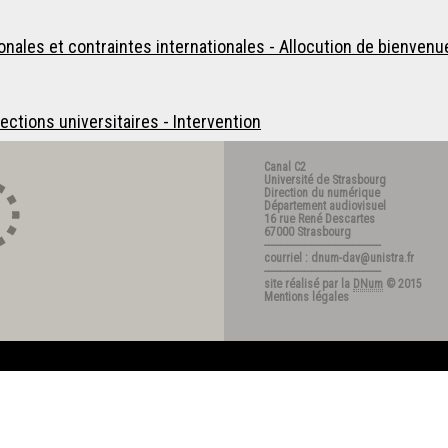
gionales et contraintes internationales - Allocution de bienvenu
9
ctions universitaires - Intervention
Canal C2
Université de Strasbourg
Direction du numérique
Département audiovisuel
16 rue René Descartes
67000 Strasbourg
---------------------------------------
courriel : dnum-dav@unistra.fr
---------------------------------------
site réalisé par la
DNum
© 2015
Mentions légales