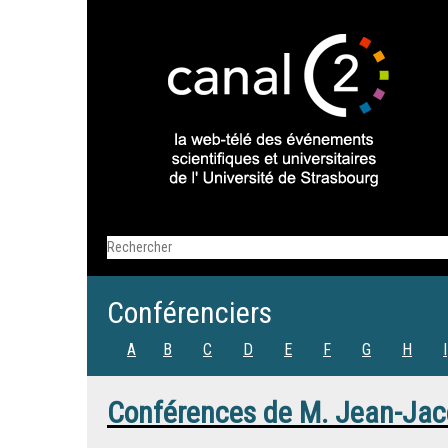
Conférenciers
A
B
C
D
E
F
G
H
I
Conférences de
M.
Jean-Jac