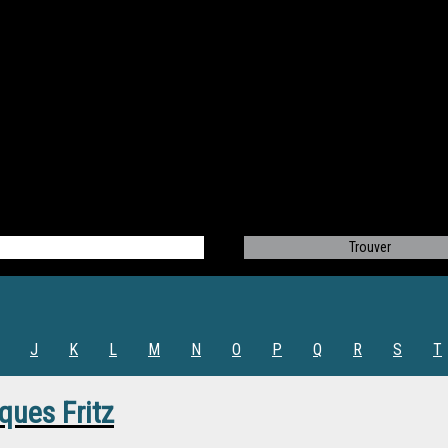
J
K
L
M
N
O
P
Q
R
S
T
ques Fritz