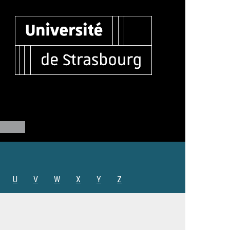
U
V
W
X
Y
Z