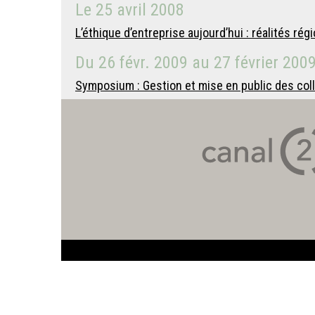
Le
25 avril 2008
L’éthique d’entreprise aujourd’hui : réalités ré
Du
26 févr. 2009
au
27 février 200
Symposium : Gestion et mise en public des colle