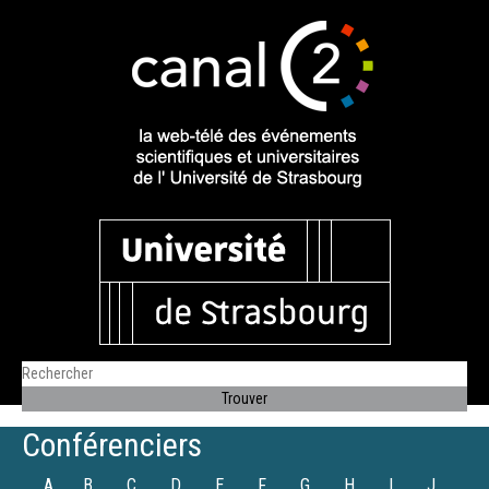
Conférenciers
A
B
C
D
E
F
G
H
I
J