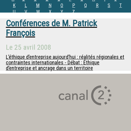
K
L
M
N
O
P
Q
R
S
T
U
V
W
X
Y
Z
Conférences de
M.
Patrick
François
Le
25 avril 2008
L’éthique d’entreprise aujourd’hui : réalités régionales et
contraintes internationales - Débat : Éthique
d’entreprise et ancrage dans un territoire