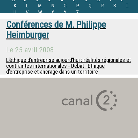
K
L
M
N
O
P
Q
R
S
T
U
V
W
X
Y
Z
Conférences de
M.
Philippe
Heimburger
Le
25 avril 2008
L’éthique d’entreprise aujourd’hui : réalités régionales et
contraintes internationales - Débat : Éthique
d’entreprise et ancrage dans un territoire