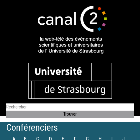
Conférenciers
A
B
C
D
E
F
G
H
I
J