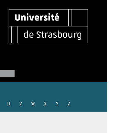
U
V
W
X
Y
Z