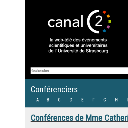
Conférenciers
A
B
C
D
E
F
G
H
I
Conférences de
Mme
Cather