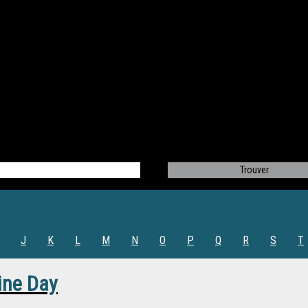
J
K
L
M
N
O
P
Q
R
S
T
ine Day