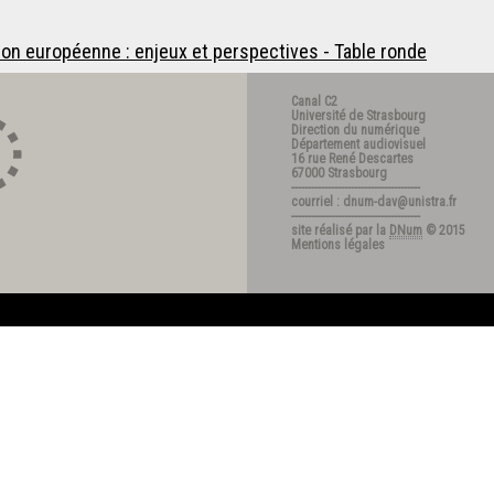
ion européenne : enjeux et perspectives - Table ronde
Canal C2
Université de Strasbourg
Direction du numérique
Département audiovisuel
16 rue René Descartes
67000 Strasbourg
---------------------------------------
courriel : dnum-dav@unistra.fr
---------------------------------------
site réalisé par la
DNum
© 2015
Mentions légales