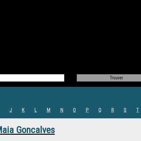
J
K
L
M
N
O
P
Q
R
S
T
Maia Goncalves