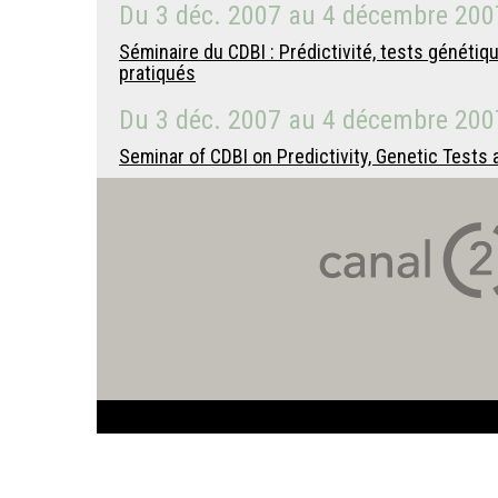
Du
3 déc. 2007
au
4 décembre 200
Séminaire du CDBI : Prédictivité, tests génét
pratiqués
Du
3 déc. 2007
au
4 décembre 200
Seminar of CDBI on Predictivity, Genetic Tests