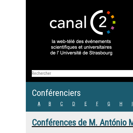
Conférenciers
A
B
C
D
E
F
G
H
I
Conférences de
M.
António 