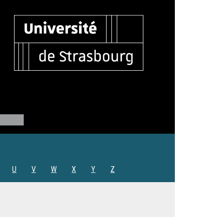
U
V
W
X
Y
Z