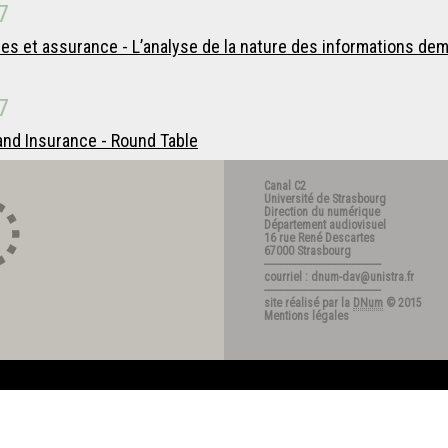
7
iques et assurance - L’analyse de la nature des informations 
7
 and Insurance - Round Table
Canal C2
Université de Strasbourg
Direction du numérique
Département audiovisuel
16 rue René Descartes
67000 Strasbourg
---------------------------------------
courriel : dnum-dav@unistra.fr
---------------------------------------
site réalisé par la
DNum
© 2015
Mentions légales