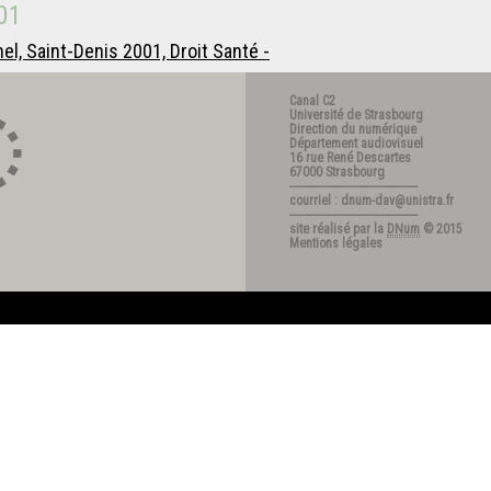
01
l, Saint-Denis 2001, Droit Santé -
Canal C2
Université de Strasbourg
Direction du numérique
Département audiovisuel
16 rue René Descartes
67000 Strasbourg
---------------------------------------
courriel : dnum-dav@unistra.fr
---------------------------------------
site réalisé par la
DNum
© 2015
Mentions légales