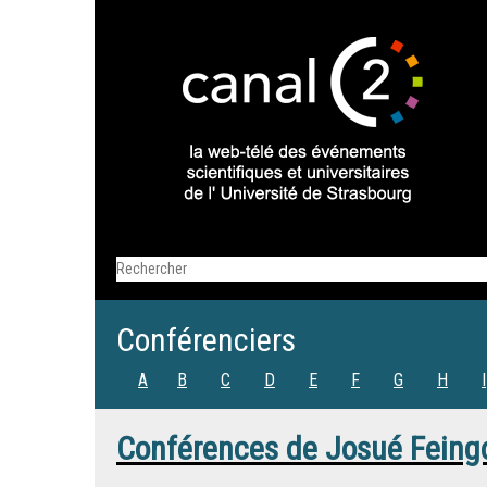
Conférenciers
A
B
C
D
E
F
G
H
I
Conférences de
Josué Feing