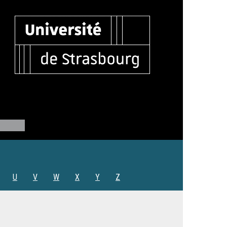
U
V
W
X
Y
Z