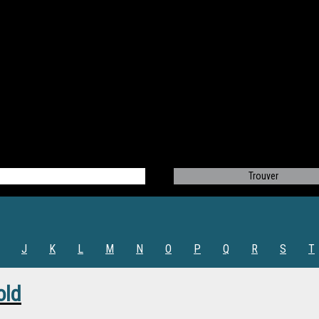
J
K
L
M
N
O
P
Q
R
S
T
old