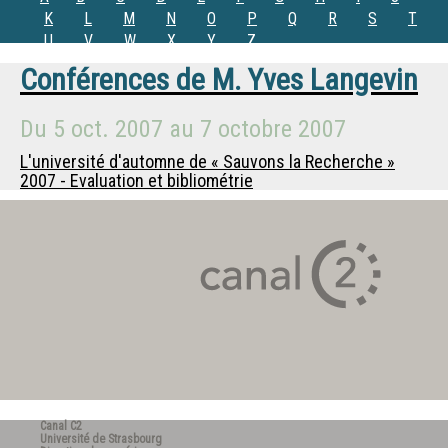
K
L
M
N
O
P
Q
R
S
T
U
V
W
X
Y
Z
Conférences de
M.
Yves Langevin
Du
5 oct. 2007
au
7 octobre 2007
L'université d'automne de « Sauvons la Recherche »
2007 - Evaluation et bibliométrie
Canal C2
Université de Strasbourg