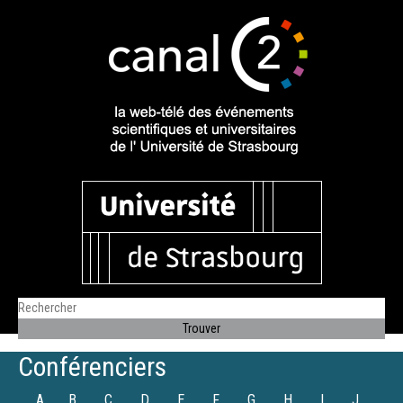
Conférenciers
A
B
C
D
E
F
G
H
I
J