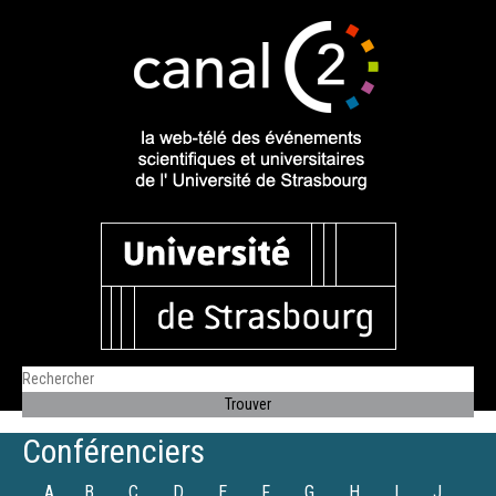
Conférenciers
A
B
C
D
E
F
G
H
I
J