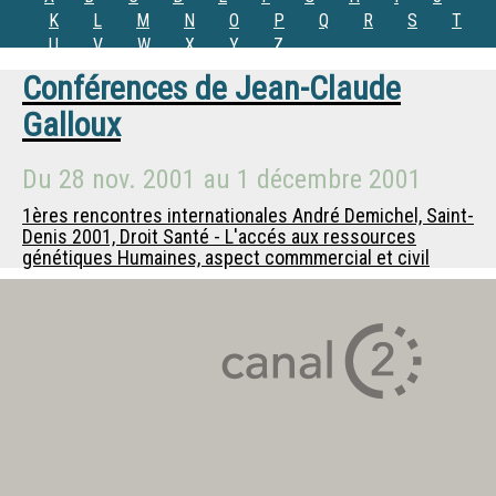
K
L
M
N
O
P
Q
R
S
T
U
V
W
X
Y
Z
Conférences de
Jean-Claude
Galloux
Du
28 nov. 2001
au
1 décembre 2001
1ères rencontres internationales André Demichel, Saint-
Denis 2001, Droit Santé - L'accés aux ressources
génétiques Humaines, aspect commmercial et civil