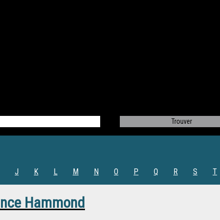
J
K
L
M
N
O
P
Q
R
S
T
ance Hammond