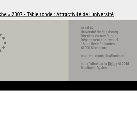
e » 2007 - Table ronde : Attractivité de l’université
Canal C2
Université de Strasbourg
Direction du numérique
Département audiovisuel
16 rue René Descartes
67000 Strasbourg
---------------------------------------
courriel : dnum-dav@unistra.fr
---------------------------------------
site réalisé par la
DNum
© 2015
Mentions légales