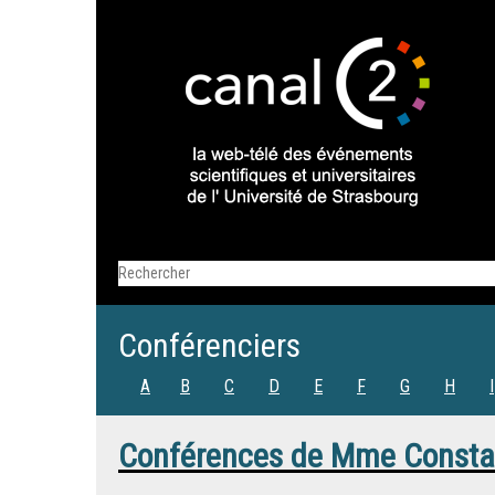
Conférenciers
A
B
C
D
E
F
G
H
I
Conférences de
Mme
Const