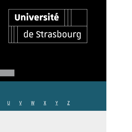
U
V
W
X
Y
Z