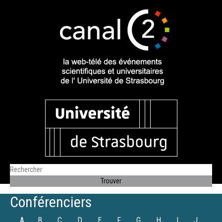
Conférenciers
A
B
C
D
E
F
G
H
I
J