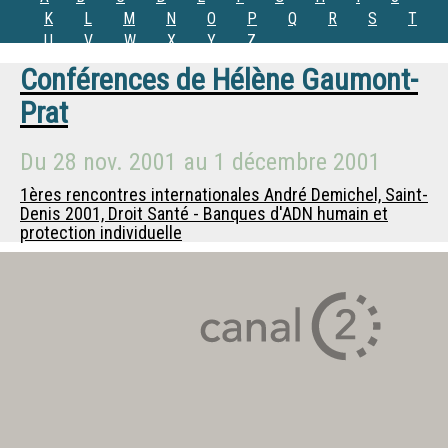
K
L
M
N
O
P
Q
R
S
T
U
V
W
X
Y
Z
Conférences de
Hélène Gaumont-
Prat
Du
28 nov. 2001
au
1 décembre 2001
1ères rencontres internationales André Demichel, Saint-
Denis 2001, Droit Santé - Banques d'ADN humain et
protection individuelle