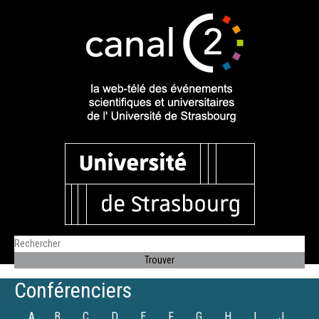
Conférenciers
A
B
C
D
E
F
G
H
I
J