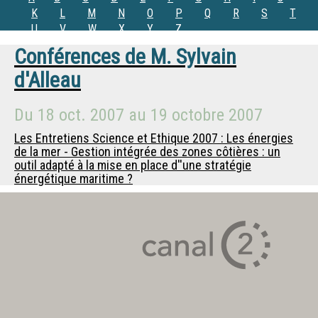
K
L
M
N
O
P
Q
R
S
T
U
V
W
X
Y
Z
Conférences de
M.
Sylvain
d'Alleau
Du
18 oct. 2007
au
19 octobre 2007
Les Entretiens Science et Ethique 2007 : Les énergies
de la mer - Gestion intégrée des zones côtières : un
outil adapté à la mise en place d''une stratégie
énergétique maritime ?