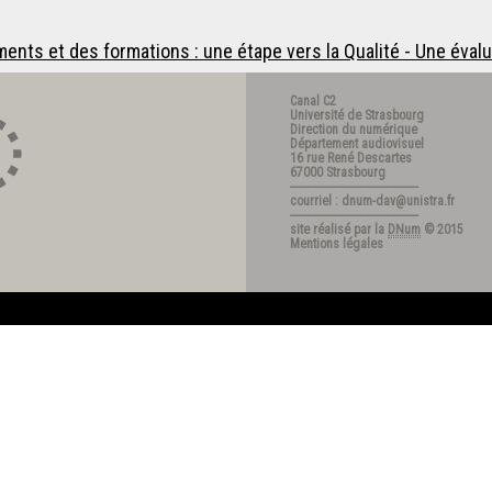
nts et des formations : une étape vers la Qualité - Une évalua
Canal C2
Université de Strasbourg
Direction du numérique
Département audiovisuel
16 rue René Descartes
67000 Strasbourg
---------------------------------------
courriel : dnum-dav@unistra.fr
---------------------------------------
site réalisé par la
DNum
© 2015
Mentions légales