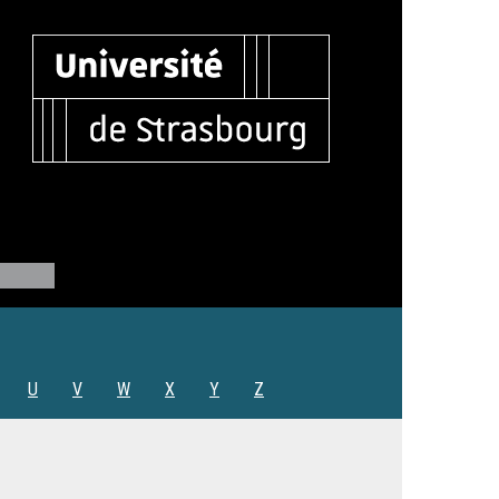
U
V
W
X
Y
Z