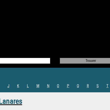
J
K
L
M
N
O
P
Q
R
S
T
Lanares