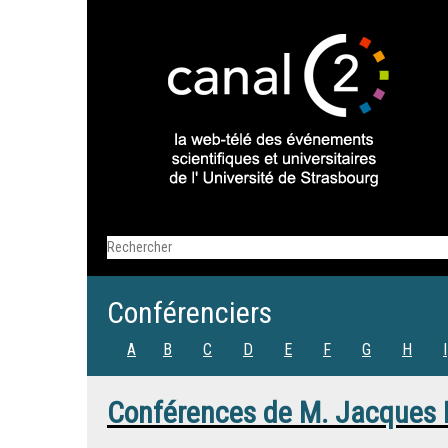
Conférenciers
A
B
C
D
E
F
G
H
I
Conférences de
M.
Jacques 